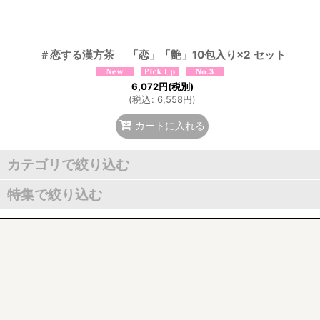
＃恋する漢方茶 「恋」「艶」10包入り×2 セット
6,072
円
(税別)
(
税込
:
6,558
円
)
カートに入れる
カテゴリで絞り込む
特集で絞り込む
＃恋する漢方茶
1,000円以下
気血水シリーズ
1,000〜2,000円
五行シリーズ
2,000〜4,000円
エコパッケージ商品