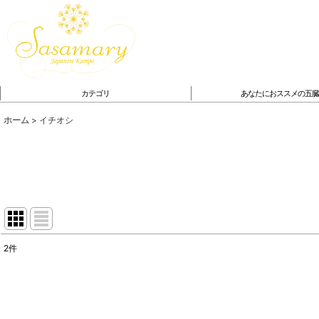
カテゴリ
あなたにおススメの五
ホーム
>
イチオシ
2
件
表示数
:
並び順
: