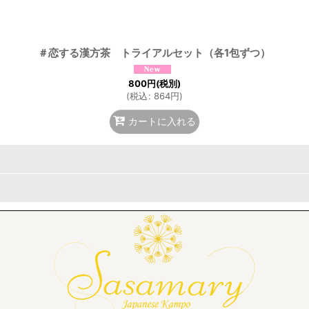
絞り込む
＃恋する漢方茶 トライアルセット（各1包ずつ）
800
円
(税別)
(
税込
:
864
円
)
カートに入れる