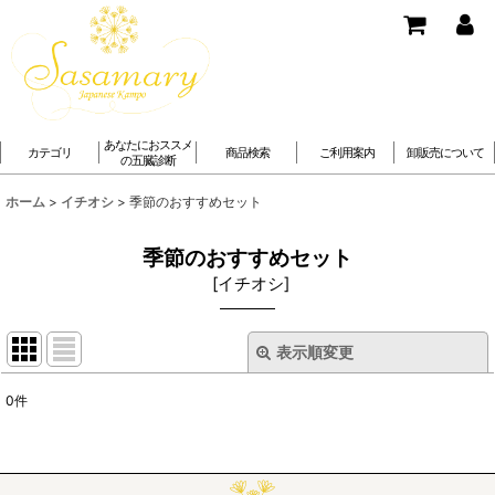
あなたにおススメ
カテゴリ
商品検索
ご利用案内
卸販売について
の五臓診断
ホーム
>
イチオシ
>
季節のおすすめセット
季節のおすすめセット
[
イチオシ
]
表示順変更
閉じる
0
件
表示数
:
並び順
: