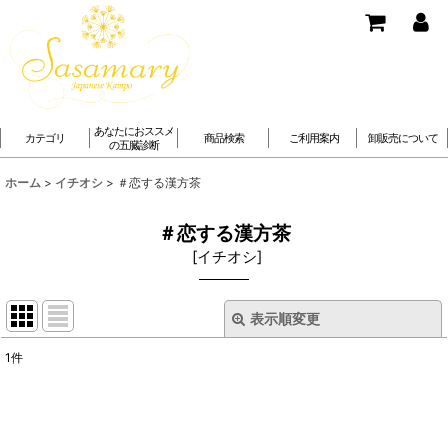
あなたにおススメ
カテゴリ
商品検索
ご利用案内
卸販売について
の五臓診断
ホーム
>
イチオシ
>
＃恋する漢方茶
＃恋する漢方茶
[
イチオシ
]
表示順変更
閉じる
1
件
表示数
:
並び順
: