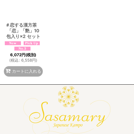
絞り込む
＃恋する漢方茶
「恋」「艶」10
包入り×2 セット
6,072
円
(税別)
(
税込
:
6,558
円
)
カートに入れる