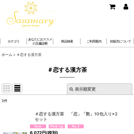
あなたにおススメ
カテゴリ
商品検索
ご利用案内
卸販売について
の五臓診断
ホーム
>
＃恋する漢方茶
＃恋する漢方茶
表示順変更
閉じる
3
件
表示数
:
＃恋する漢方茶 「恋」「艶」10包入り×2
セット
並び順
:
6,072
円
(税別)