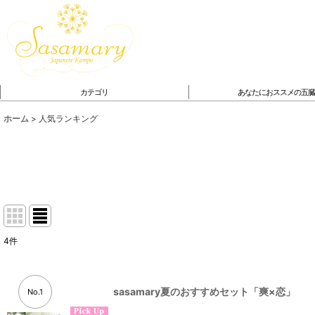
カテゴリ
あなたにおススメの五
ホーム
>
人気ランキング
4
件
sasamary夏のおすすめセット「爽×恋」
No.1