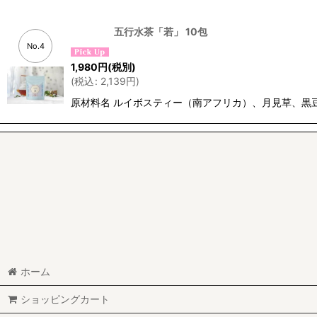
五行水茶「若」 10包
No.4
1,980
円
(税別)
(
税込
:
2,139
円
)
原材料名 ルイボスティー（南アフリカ）、月見草、黒
ホーム
ショッピングカート