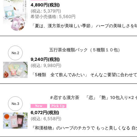
4,890
円
(税別)
(
税込
:
5,379
円
)
希望小売価格
:
5,560
円
「夏は、漢方茶が美味しい季節」 ハーブの美味しさを
五行茶全種類パック（５種類１０包）
No.2
9,240
円
(税別)
(
税込
:
9,980
円
)
「5種類 全て飲んでみたい」 そんなご要望に合わせ
＃恋する漢方茶 「恋」「艶」10包入り×2 
No.3
6,072
円
(税別)
(
税込
:
6,558
円
)
『和漢植物』のハーブのチカラで もっと美しくなる 自分