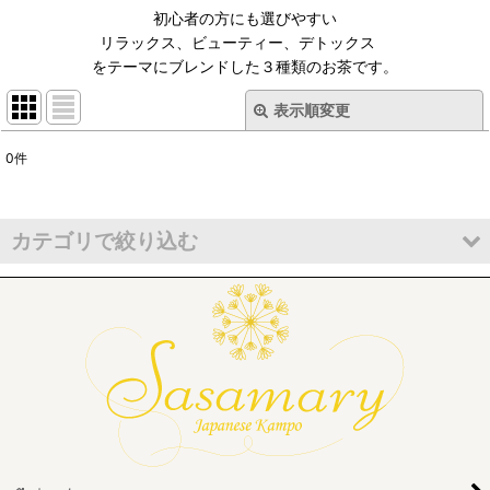
初心者の方にも選びやすい
リラックス、ビューティー、デトックス
をテーマにブレンドした３種類のお茶です。
表示順変更
閉じる
0
件
サブカテゴリ
:
表示数
:
カテゴリで絞り込む
並び順
:
気血水シリーズ (全商品)
【和】Relax
絞り込む
【美】Lady
【爽】Clean
気血水 全種類パック