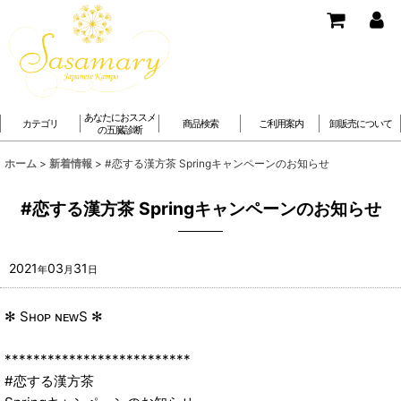
あなたにおススメ
カテゴリ
商品検索
ご利用案内
卸販売について
の五臓診断
ホーム
>
新着情報
>
#恋する漢方茶 Springキャンペーンのお知らせ
#恋する漢方茶 Springキャンペーンのお知らせ
2021
03
31
年
月
日
✻ Sʜᴏᴘ ɴᴇᴡS ✻
**************************
#恋する漢方茶