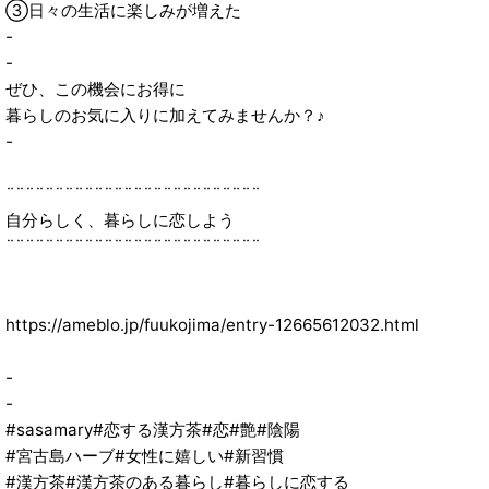
③日々の生活に楽しみが増えた
-
-
ぜひ、この機会にお得に
暮らしのお気に入りに加えてみませんか？♪
-
¨¨¨¨¨¨¨¨¨¨¨¨¨¨¨¨¨¨¨¨¨¨¨¨¨¨
自分らしく、暮らしに恋しよう
¨¨¨¨¨¨¨¨¨¨¨¨¨¨¨¨¨¨¨¨¨¨¨¨¨¨
https://ameblo.jp/fuukojima/entry-12665612032.html
-
-
#sasamary#恋する漢方茶#恋#艶#陰陽
#宮古島ハーブ#女性に嬉しい#新習慣
#漢方茶#漢方茶のある暮らし#暮らしに恋する