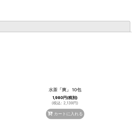
閉じる
水茶「爽」 10包
1,980
円
(税別)
(
税込
:
2,139
円
)
カートに入れる