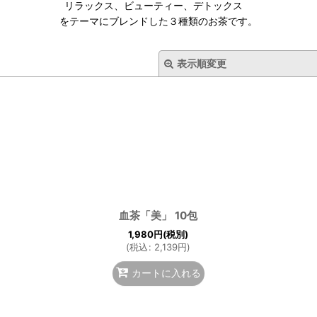
リラックス、ビューティー、デトックス
をテーマにブレンドした３種類のお茶です。
表示順変更
血茶「美」 10包
絞り込む
1,980
円
(税別)
(
税込
:
2,139
円
)
カートに入れる