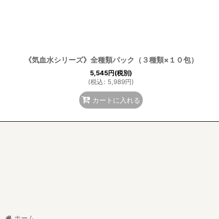
《気血水シリーズ》全種類パック（３種類×１０包）
5,545
円
(税別)
(
税込
:
5,989
円
)
カートに入れる
ホーム