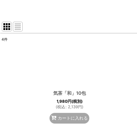
4
件
サブカテゴリ
:
表示数
:
並び順
:
気茶「和」10包
1,980
円
(税別)
(
税込
:
2,139
円
)
カートに入れる